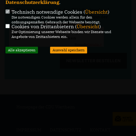
Datenschutzerklärung
.
Hiermit berechtige ich den CDU-Stadtverband
Technisch notwendige Cookies (
Übersicht
)
Wertheim zur Nutzung der Daten im Sinn der
Die notwendigen Cookies werden allein für den
ordnungsgemäßen Gebrauch der Webseite benötigt.
aufrufbaren
Datenschutzerklärung
.
*
Cookies von Drittanbietern (
Übersicht
)
Anti-Roboter-Verifizierung
Zur Optimierung unserer Webseite binden wir Dienste und
Angebote von Drittanbietern ein.
Hier klicken
Friendly
Captcha ⇗
Alle akzeptieren
Auswahl speichern
NEWSLETTER BESTELLEN
Homepage der CDU Wertheim
IMPRESSUM
DATENSCHUTZ
KONTAKT