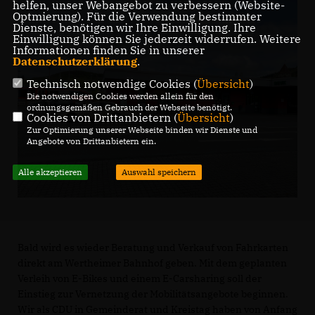
helfen, unser Webangebot zu verbessern (Website-
Optmierung). Für die Verwendung bestimmter
Dienste, benötigen wir Ihre Einwilligung. Ihre
Einwilligung können Sie jederzeit widerrufen. Weitere
Informationen finden Sie in unserer
Datenschutzerklärung
.
Technisch notwendige Cookies (
Übersicht
)
Die notwendigen Cookies werden allein für den
ordnungsgemäßen Gebrauch der Webseite benötigt.
Cookies von Drittanbietern (
Übersicht
)
Zur Optimierung unserer Webseite binden wir Dienste und
Angebote von Drittanbietern ein.
Alle akzeptieren
Auswahl speichern
Bald wird es wieder Beratung und Verkauf von Fahrkarten
direkt am Wertheimer Bahnhof geben. Mit dem geplanten
Verleih von E-Bikes und einem E-Carsharing soll der
Einstieg zur Vernetzung der Mobilitätsangebote beginnen.
Wir als CDU in Gemeinderat und Kreistag haben von Anfang