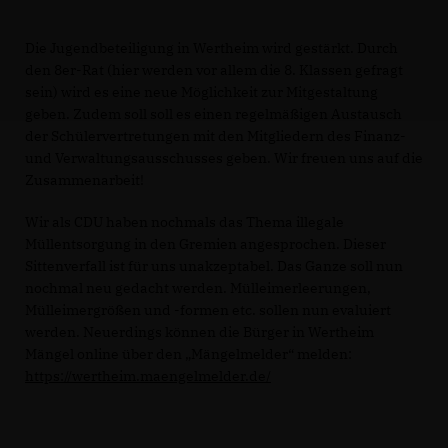
Die Jugendbeteiligung in Wertheim wird gestärkt. Durch
den 8er-Rat (hier werden vor allem die 8. Klassen gefragt
sein) wird es eine neue Möglichkeit zur Mitgestaltung
geben. Zudem soll soll es einen regelmäßigen Austausch
der Schülervertretungen mit den Mitgliedern des Finanz-
und Verwaltungsausschusses geben. Wir freuen uns auf die
Zusammenarbeit!
Wir als CDU haben nochmals das Thema illegale
Müllentsorgung in den Gremien angesprochen. Dieser
Sittenverfall ist für uns unakzeptabel. Das Ganze soll nun
nochmal neu gedacht werden. Mülleimerleerungen,
Mülleimergrößen und -formen etc. sollen nun evaluiert
werden. Neuerdings können die Bürger in Wertheim
Mängel online über den „Mängelmelder“ melden:
https://wertheim.maengelmelder.de/