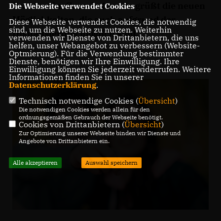
Fraktion im Gemeinderat begrüßt die neuen
Die Webseite verwendet Cookies
Möglichkeiten, die auch aufgrund der
Diese Webseite verwendet Cookies, die notwendig
sind, um die Webseite zu nutzen. Weiterhin
Digitalisierung möglich sind.
verwenden wir Dienste von Drittanbietern, die uns
helfen, unser Webangebot zu verbessern (Website-
Optmierung). Für die Verwendung bestimmter
Dienste, benötigen wir Ihre Einwilligung. Ihre
Einwilligung können Sie jederzeit widerrufen. Weitere
Informationen finden Sie in unserer
Datenschutzerklärung
.
Technisch notwendige Cookies (
Übersicht
)
Die notwendigen Cookies werden allein für den
ordnungsgemäßen Gebrauch der Webseite benötigt.
Cookies von Drittanbietern (
Übersicht
)
Zur Optimierung unserer Webseite binden wir Dienste und
Angebote von Drittanbietern ein.
Alle akzeptieren
Auswahl speichern