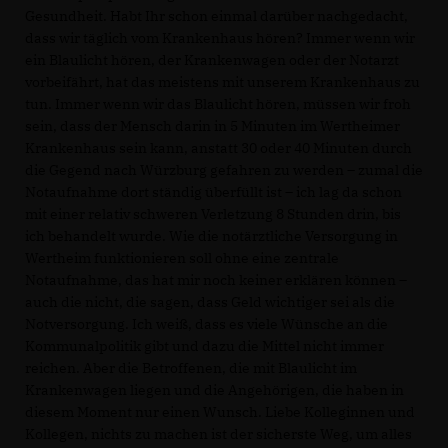
Gesundheit. Habt Ihr schon einmal darüber nachgedacht,
dass wir täglich vom Krankenhaus hören? Immer wenn wir
ein Blaulicht hören, der Krankenwagen oder der Notarzt
vorbeifährt, hat das meistens mit unserem Krankenhaus zu
tun. Immer wenn wir das Blaulicht hören, müssen wir froh
sein, dass der Mensch darin in 5 Minuten im Wertheimer
Krankenhaus sein kann, anstatt 30 oder 40 Minuten durch
die Gegend nach Würzburg gefahren zu werden – zumal die
Notaufnahme dort ständig überfüllt ist – ich lag da schon
mit einer relativ schweren Verletzung 8 Stunden drin, bis
ich behandelt wurde. Wie die notärztliche Versorgung in
Wertheim funktionieren soll ohne eine zentrale
Notaufnahme, das hat mir noch keiner erklären können –
auch die nicht, die sagen, dass Geld wichtiger sei als die
Notversorgung. Ich weiß, dass es viele Wünsche an die
Kommunalpolitik gibt und dazu die Mittel nicht immer
reichen. Aber die Betroffenen, die mit Blaulicht im
Krankenwagen liegen und die Angehörigen, die haben in
diesem Moment nur einen Wunsch. Liebe Kolleginnen und
Kollegen, nichts zu machen ist der sicherste Weg, um alles