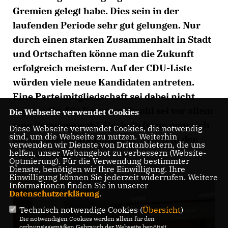
Gremien gelegt habe. Dies sein in der
laufenden Periode sehr gut gelungen. Nur
durch einen starken Zusammenhalt in Stadt
und Ortschaften könne man die Zukunft
erfolgreich meistern. Auf der CDU-Liste
würden viele neue Kandidaten antreten.
Eine Parteimitgliedschaft sei dabei nicht
notwendig. Die Kommunalwahl sei vor allem
Die Webseite verwendet Cookies
eine Personenwahl. Deshalb freue man sich
Diese Webseite verwendet Cookies, die notwendig
sind, um die Webseite zu nutzen. Weiterhin
auf die kommunalpolitische Arbeit in den
verwenden wir Dienste von Drittanbietern, die uns
helfen, unser Webangebot zu verbessern (Website-
nächsten Jahren.
Optmierung). Für die Verwendung bestimmter
Dienste, benötigen wir Ihre Einwilligung. Ihre
Einwilligung können Sie jederzeit widerrufen. Weitere
Informationen finden Sie in unserer
Datenschutzerklärung
.
Technisch notwendige Cookies (
Übersicht
)
Die notwendigen Cookies werden allein für den
ordnungsgemäßen Gebrauch der Webseite benötigt.