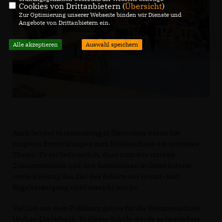
Cookies von Drittanbietern (
Übersicht
)
Zur Optimierung unserer Webseite binden wir Dienste und
Angebote von Drittanbietern ein.
Alle akzeptieren
Auswahl speichern
Auch bei der Versammlung in Dietenhan waren die
jüngsten Entwicklungen zum Krankenhaus ein zentrales
Thema. Es sei bedauerlich, dass trotz des starken
Zusammenhalts und den Beschlüssen in Gemeinderat
sowie Kreistag das Ziel des Erhalts der Grund- und
Regelversorgung nicht erreicht wurde.
Viel Lob aus dem Publikum gab es für die Werkrealschule
Urphar-Lindelbach. In dieser Schule würde es besonders