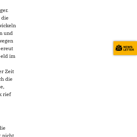
ger.
 die
wickeln
en und
swegen
Gereut
Geld im
r Zeit
ch die
e,
 rief
die
 nicht