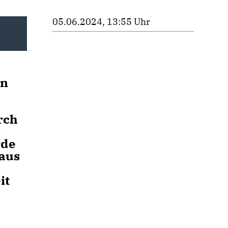
05.06.2024, 13:55 Uhr
en
rch
s
rde
haus
it