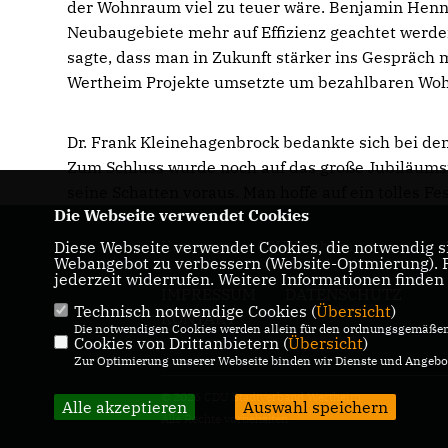
der Wohnraum viel zu teuer wäre. Benjamin Henne
Neubaugebiete mehr auf Effizienz geachtet werde
sagte, dass man in Zukunft stärker ins Gespräch
Wertheim Projekte umsetzte um bezahlbaren Woh
Dr. Frank Kleinehagenbrock bedankte sich bei de
Zum Schluss wurde noch auf das große Jubiläumsf
seine Schatten voraus. Man hoffe auf ein tolles Fe
Die Webseite verwendet Cookies
Diese Webseite verwendet Cookies, die notwendig si
Homepage der CDU Wertheim
Webangebot zu verbessern (Website-Optmierung). Fü
jederzeit widerrufen. Weitere Informationen finden
IMPRESSUM
DATENSCHUTZ
Technisch notwendige Cookies (
Übersicht
)
KONTAKT
Die notwendigen Cookies werden allein für den ordnungsgemäßen 
Cookies von Drittanbietern (
Übersicht
)
Zur Optimierung unserer Webseite binden wir Dienste und Angebot
© 2026 CDU Stadtverband Wertheim
Alle akzeptieren
Auswahl speichern
Alle Rechte vorbehalten.