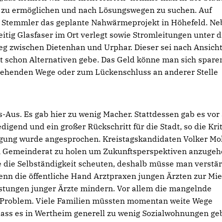
e zu ermöglichen und nach Lösungswegen zu suchen. Auf
n Stemmler das geplante Nahwärmeprojekt in Höhefeld. N
tig Glasfaser im Ort verlegt sowie Stromleitungen unter d
weg zwischen Dietenhan und Urphar. Dieser sei nach Ansicht
zt schon Alternativen gebe. Das Geld könne man sich spare
estehenden Wege oder zum Lückenschluss an anderer Stelle
-Aus. Es gab hier zu wenig Macher. Stattdessen gab es vor
digend und ein großer Rückschritt für die Stadt, so die Krit
rgung wurde angesprochen. Kreistagskandidaten Volker Mo
den Gemeinderat zu holen um Zukunftsperspektiven anzugeh
e die Selbständigkeit scheuten, deshalb müsse man verstär
nn die öffentliche Hand Arztpraxen jungen Ärzten zur Mie
astungen junger Ärzte mindern. Vor allem die mangelnde
 Problem. Viele Familien müssten momentan weite Wege
ass es in Wertheim generell zu wenig Sozialwohnungen ge