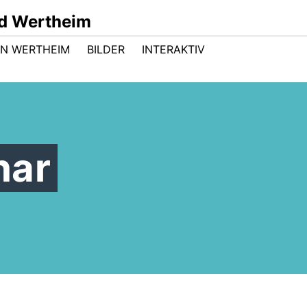
d Wertheim
 IN WERTHEIM
BILDER
INTERAKTIV
har