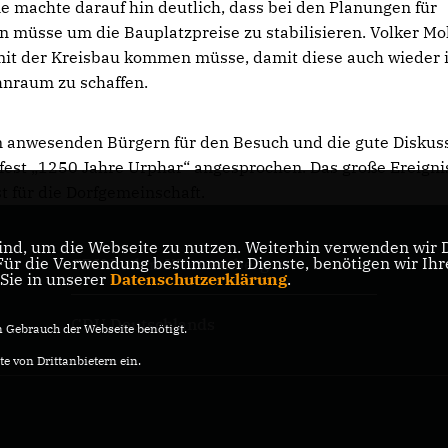
 machte darauf hin deutlich, dass bei den Planungen für
n müsse um die Bauplatzpreise zu stabilisieren. Volker Mo
 mit der Kreisbau kommen müsse, damit diese auch wieder 
nraum zu schaffen.
n anwesenden Bürgern für den Besuch und die gute Diskus
est „1250 Jahre Urphar“ angesprochen. Das große Ereigni
st für die Dorfgemeinschaft.
nd, um die Webseite zu nutzen. Weiterhin verwenden wir Di
r die Verwendung bestimmter Dienste, benötigen wir Ihre 
CDU Baden-Württemberg
 Sie in unserer
Datenschutzerklärung
.
CDU Deutschlands
Gebrauch der Webseite benötigt.
e von Drittanbietern ein.