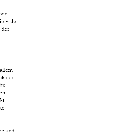
eben
ie Erde
 der
n.
 allem
ik der
hr,
en.
kt
te
be und