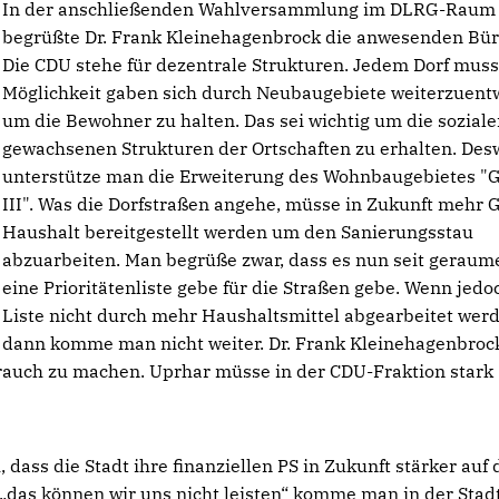
In der anschließenden Wahlversammlung im DLRG-Raum
begrüßte Dr. Frank Kleinehagenbrock die anwesenden Bür
Die CDU stehe für dezentrale Strukturen. Jedem Dorf muss
Möglichkeit gaben sich durch Neubaugebiete weiterzuent
um die Bewohner zu halten. Das sei wichtig um die sozial
gewachsenen Strukturen der Ortschaften zu erhalten. De
unterstütze man die Erweiterung des Wohnbaugebietes "
III". Was die Dorfstraßen angehe, müsse in Zukunft mehr 
Haushalt bereitgestellt werden um den Sanierungsstau
abzuarbeiten. Man begrüße zwar, dass es nun seit geraume
eine Prioritätenliste gebe für die Straßen gebe. Wenn jedo
Liste nicht durch mehr Haushaltsmittel abgearbeitet werd
dann komme man nicht weiter. Dr. Frank Kleinehagenbrock
rauch zu machen. Uprhar müsse in der CDU-Fraktion stark
dass die Stadt ihre finanziellen PS in Zukunft stärker auf 
 „das können wir uns nicht leisten“ komme man in der Stadt