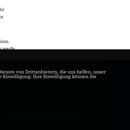
hr
in
sion.
s werfe
enste von Drittanbietern, die uns helfen, unser
Einwilligung. Ihre Einwilligung können Sie
Realisation: Sharkness Media GmbH & Co. KG