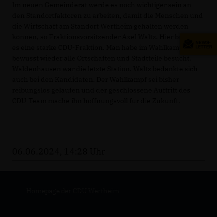
Im neuen Gemeinderat werde es noch wichtiger sein an
den Standortfaktoren zu arbeiten, damit die Menschen und
die Wirtschaft am Standort Wertheim gehalten werden
können, so Fraktionsvorsitzender Axel Wältz. Hier brauche
es eine starke CDU-Fraktion. Man habe im Wahlkampf
bewusst wieder alle Ortschaften und Stadtteile besucht.
Waldenhausen war die letzte Station. Wältz bedankte sich
auch bei den Kandidaten. Der Wahlkampf sei bisher
reibungslos gelaufen und der geschlossene Auftritt des
CDU-Team mache ihn hoffnungsvoll für die Zukunft.
06.06.2024, 14:28 Uhr
Homepage der CDU Wertheim