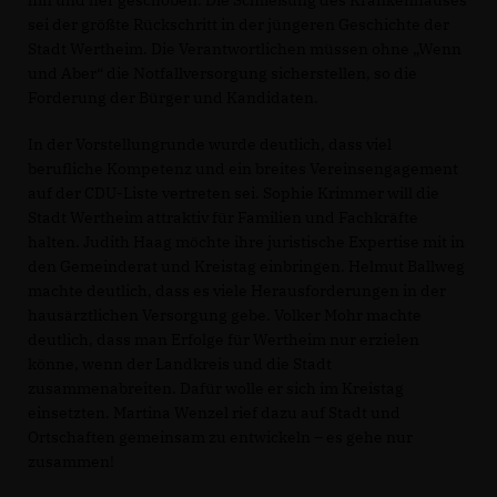
hin und her geschoben. Die Schließung des Krankenhauses
sei der größte Rückschritt in der jüngeren Geschichte der
Stadt Wertheim. Die Verantwortlichen müssen ohne „Wenn
und Aber“ die Notfallversorgung sicherstellen, so die
Forderung der Bürger und Kandidaten.
In der Vorstellungrunde wurde deutlich, dass viel
berufliche Kompetenz und ein breites Vereinsengagement
auf der CDU-Liste vertreten sei. Sophie Krimmer will die
Stadt Wertheim attraktiv für Familien und Fachkräfte
halten. Judith Haag möchte ihre juristische Expertise mit in
den Gemeinderat und Kreistag einbringen. Helmut Ballweg
machte deutlich, dass es viele Herausforderungen in der
hausärztlichen Versorgung gebe. Volker Mohr machte
deutlich, dass man Erfolge für Wertheim nur erzielen
könne, wenn der Landkreis und die Stadt
zusammenabreiten. Dafür wolle er sich im Kreistag
einsetzten. Martina Wenzel rief dazu auf Stadt und
Ortschaften gemeinsam zu entwickeln – es gehe nur
zusammen!