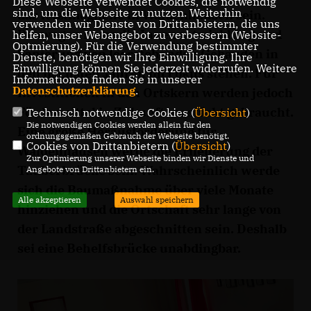
Diese Webseite verwendet Cookies, die notwendig
sind, um die Webseite zu nutzen. Weiterhin
das letztmögliche in Waldenhausen sein.
verwenden wir Dienste von Drittanbietern, die uns
Deswegen muss die Innenentwicklung und
helfen, unser Webangebot zu verbessern (Website-
Optmierung). Für die Verwendung bestimmter
Sanierung von leerstehenden Gebäuden in
Dienste, benötigen wir Ihre Einwilligung. Ihre
Einwilligung können Sie jederzeit widerrufen. Weitere
den nächsten Jahren im Fokus stehen. Für
Informationen finden Sie in unserer
Datenschutzerklärung
.
Investitionen in den Ortskern werden jedoch
Fördermittel in Zukunft verstärkt gebraucht.
Technisch notwendige Cookies (
Übersicht
)
Die notwendigen Cookies werden allein für den
Eine große Herausforderung für
ordnungsgemäßen Gebrauch der Webseite benötigt.
Cookies von Drittanbietern (
Übersicht
)
Waldenhausen werde die Erneuerung der
Zur Optimierung unserer Webseite binden wir Dienste und
Tauberbrücke sein. Wahrscheinlich werde
Angebote von Drittanbietern ein.
sich die Baumaßnahme über viele Monate
Alle akzeptieren
Auswahl speichern
hinziehen und die Ortschaft sehr lange von
der Landstraße abgeschnitten sein. Deshalb
sei eine Behelfsbrücke unabdingbar.