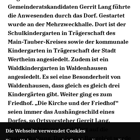
Gemeinderatskandidaten Gerrit Lang führte
die Anwesenden durch das Dorf. Gestartet
wurde an der Mehrzweckhalle. Dort ist der
Schulkindergarten in Trägerschaft des
Main-Tauber-Kreises sowie der kommunale
Kindergarten in Trägerschaft der Stadt
Wertheim angesiedelt. Zudem ist ein
Waldkindergarten in Waldenhausen
angesiedelt. Es sei eine Besonderheit von
Waldenhausen, dass gleich es gleich drei
Kindergärten gibt. Weiter ging es zum
Friedhof. „Die Kirche und der Friedhof“
seien immer das Aushängeschild eines
Dorfes, so Ortsvorsteher Gerrit Lang.
Deswegen lege man viel Wert auf die
Die Webseite verwendet Cookies
Instandhaltung. Das jetzige Baugebiet werde