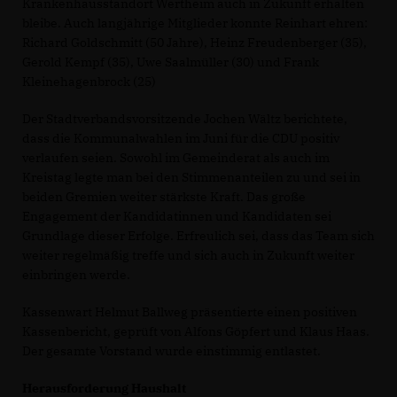
Krankenhausstandort Wertheim auch in Zukunft erhalten
bleibe. Auch langjährige Mitglieder konnte Reinhart ehren:
Richard Goldschmitt (50 Jahre), Heinz Freudenberger (35),
Gerold Kempf (35), Uwe Saalmüller (30) und Frank
Kleinehagenbrock (25)
Der Stadtverbandsvorsitzende Jochen Wältz berichtete,
dass die Kommunalwahlen im Juni für die CDU positiv
verlaufen seien. Sowohl im Gemeinderat als auch im
Kreistag legte man bei den Stimmenanteilen zu und sei in
beiden Gremien weiter stärkste Kraft. Das große
Engagement der Kandidatinnen und Kandidaten sei
Grundlage dieser Erfolge. Erfreulich sei, dass das Team sich
weiter regelmäßig treffe und sich auch in Zukunft weiter
einbringen werde.
Kassenwart Helmut Ballweg präsentierte einen positiven
Kassenbericht, geprüft von Alfons Göpfert und Klaus Haas.
Der gesamte Vorstand wurde einstimmig entlastet.
Herausforderung Haushalt