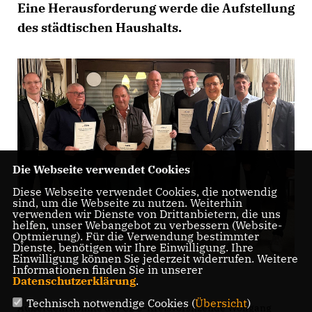
Ei­ne Her­aus­for­de­rung wer­de die Auf­stel­lung
des städ­ti­schen Haus­halts.
Die Webseite verwendet Cookies
Diese Webseite verwendet Cookies, die notwendig
sind, um die Webseite zu nutzen. Weiterhin
verwenden wir Dienste von Drittanbietern, die uns
helfen, unser Webangebot zu verbessern (Website-
Optmierung). Für die Verwendung bestimmter
Dienste, benötigen wir Ihre Einwilligung. Ihre
Einwilligung können Sie jederzeit widerrufen. Weitere
Informationen finden Sie in unserer
Datenschutzerklärung
.
Technisch notwendige Cookies (
Übersicht
)
Außerdem konnte der CDU-Kreisvorsitzende Wolfgang