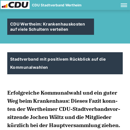
CDU Stadtverband Wertheim
CDU Wertheim: Krankenhauskosten
auf viele Schultern verteilen
Stadtverband mit positivem Rückblick auf die
Kommunalwahlen
Er­folg­rei­che Kom­mu­nal­wahl und ein gu­ter
Weg beim Kran­ken­haus: Die­ses Fa­zit konn­
ten der Wert­hei­mer CDU-Stadt­ver­bands­vor­
sit­zen­de Jo­chen Wältz und die Mit­g­lie­der
kürz­lich bei der Haupt­ver­samm­lung zie­hen.