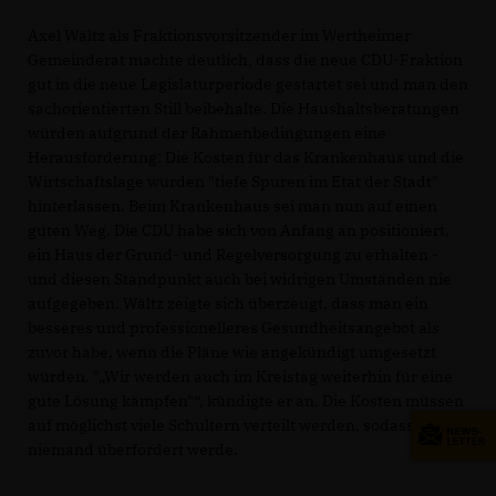
Axel Wältz als Fraktionsvorsitzender im Wertheimer
Gemeinderat machte deutlich, dass die neue CDU-Fraktion
gut in die neue Legislaturperiode gestartet sei und man den
sachorientierten Still beibehalte. Die Haushaltsberatungen
würden aufgrund der Rahmenbedingungen eine
Herausforderung: Die Kosten für das Krankenhaus und die
Wirtschaftslage würden "tiefe Spuren im Etat der Stadt"
hinterlassen. Beim Krankenhaus sei man nun auf einen
guten Weg. Die CDU habe sich von Anfang an positioniert,
ein Haus der Grund- und Regelversorgung zu erhalten -
und diesen Standpunkt auch bei widrigen Umständen nie
aufgegeben. Wältz zeigte sich überzeugt, dass man ein
besseres und professionelleres Gesundheitsangebot als
zuvor habe, wenn die Pläne wie angekündigt umgesetzt
würden. "„Wir werden auch im Kreistag weiterhin für eine
gute Lösung kämpfen"“, kündigte er an. Die Kosten müssen
auf möglichst viele Schultern verteilt werden, sodass
niemand überfordert werde.