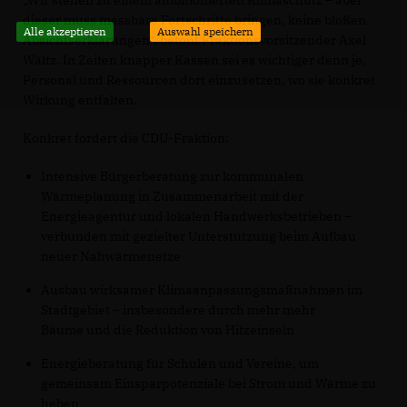
Wir stehen zu einem ambitionierten Klimaschutz – aber
dieser muss messbare Fortschritte bringen, keine bloßen
Alle akzeptieren
Auswahl speichern
Absichtserklärungen“, betont Fraktionsvorsitzender Axel
Wältz. In Zeiten knapper Kassen sei es wichtiger denn je,
Personal und Ressourcen dort einzusetzen, wo sie konkret
Wirkung entfalten.
Konkret fordert die CDU-Fraktion:
Intensive Bürgerberatung zur kommunalen
Wärmeplanung in Zusammenarbeit mit der
Energieagentur und lokalen Handwerksbetrieben –
verbunden mit gezielter Unterstützung beim Aufbau
neuer Nahwärmenetze
Ausbau wirksamer Klimaanpassungsmaßnahmen im
Stadtgebiet – insbesondere durch mehr mehr
Bäume und die Reduktion von Hitzeinseln
Energieberatung für Schulen und Vereine, um
gemeinsam Einsparpotenziale bei Strom und Wärme zu
heben