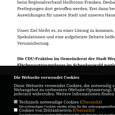
beim Regionalverband Heilbronn-Franken. Deshal
Festlegungen dort getroffen werden. Erst dann be
Auswirkungen für unsere Stadt und unseren Haus
Unser Ziel bleibt es, zu einer Lösung zu kommen, d
Spekulationen und eine aufgeheizte Debatte helfen 
Verunsicherung.
Die CDU-Fraktion im Gemeinderat der Stadt We
Flächennutzungsplanes im Schenkenwald zustim
sachgerechte und verantwortbare Weg ist.
Die Webseite verwendet Cookies
Diese Webseite verwendet Cookies, die notwendig si
Homepage der CDU Wertheim
Webangebot zu verbessern (Website-Optmierung). Fü
jederzeit widerrufen. Weitere Informationen finden
IMPRESSUM
DATENSCHUTZ
Technisch notwendige Cookies (
Übersicht
)
KONTAKT
Die notwendigen Cookies werden allein für den ordnungsgemäßen 
Cookies von Drittanbietern (
Übersicht
)
Zur Optimierung unserer Webseite binden wir Dienste und Angebot