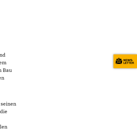
und
sem
en Bau
en
 seinen
 die
llen