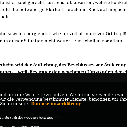
b ist es sachgerecht, zunächst abzuwarten, welche konkre
steht die notwendige Klarheit – auch mit Blick auf möglich
halt.
ie sowohl energiepolitisch sinnvoll als auch vor Ort tragfäh
in dieser Situation nicht weiter – sie schaffen vor allem
rtheim wid der Aufhebung des Beschlusses zur Änderung
men – weil dies unter den gegebenen Umständen der ei
nd, um die Webseite zu nutzen. Weiterhin verwenden wir Di
r die Verwendung bestimmter Dienste, benötigen wir Ihre 
CDU Baden-Württemberg
 Sie in unserer
Datenschutzerklärung
.
CDU Deutschlands
Gebrauch der Webseite benötigt.
e von Drittanbietern ein.