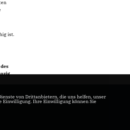
ten
e
ig ist.
 des
nzig
enste von Drittanbietern, die uns helfen, unser
Einwilligung. Ihre Einwilligung können Sie