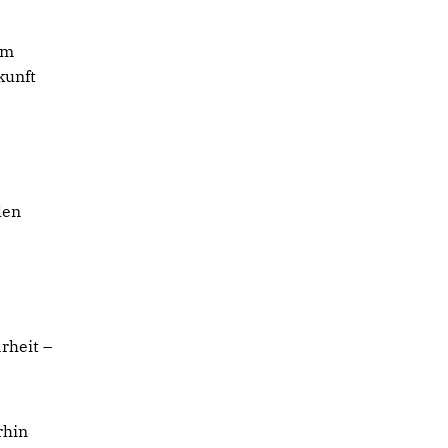
um
kunft
len
rheit –
rhin