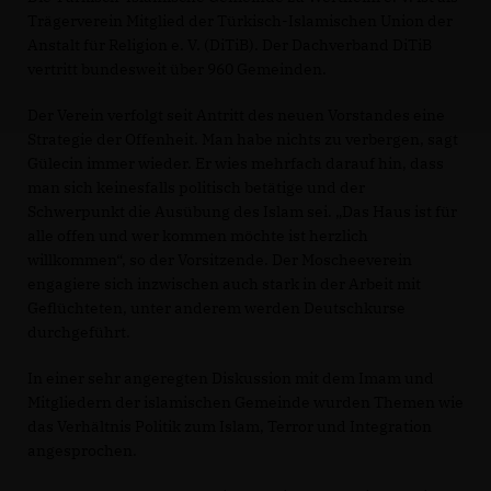
Trägerverein Mitglied der Türkisch-Islamischen Union der
Anstalt für Religion e. V. (DiTiB). Der Dachverband DiTiB
vertritt bundesweit über 960 Gemeinden.
Der Verein verfolgt seit Antritt des neuen Vorstandes eine
Strategie der Offenheit. Man habe nichts zu verbergen, sagt
Gülecin immer wieder. Er wies mehrfach darauf hin, dass
man sich keinesfalls politisch betätige und der
Schwerpunkt die Ausübung des Islam sei. „Das Haus ist für
alle offen und wer kommen möchte ist herzlich
willkommen“, so der Vorsitzende. Der Moscheeverein
engagiere sich inzwischen auch stark in der Arbeit mit
Geflüchteten, unter anderem werden Deutschkurse
durchgeführt.
In einer sehr angeregten Diskussion mit dem Imam und
Mitgliedern der islamischen Gemeinde wurden Themen wie
das Verhältnis Politik zum Islam, Terror und Integration
angesprochen.