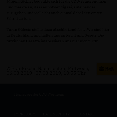
Jürgen Küchler bedankte sich für die CDU-Seniorenunion
und merkte an, dass es notwendig sei, aufeinander
zuzugehen und vielleicht auch einmal dabei den ersten
Schritt zu tun.
Turan Gülecin stellte dazu abschließend fest: „Wir sind hier
in Deutschland und halten uns an Recht und Gesetz. Die
türkischen Gesetze interessieren uns hier nicht“. cdu
© Fränkische Nachrichten, Mittwoch,
06.03.2019 | 07.03.2019, 10:55 Uhr
Homepage der CDU Wertheim
IMPRESSUM
DATENSCHUTZ
KONTAKT