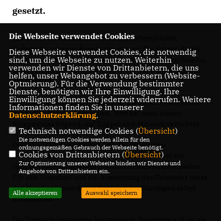
gesetzt.
Die Webseite verwendet Cookies
Es ist der Versuch, in der kritischen Öffentlichkeit
Vorbehalte oder gar Ängste abzubauen. Ein Schritt, damit
Diese Webseite verwendet Cookies, die notwendig
sind, um die Webseite zu nutzen. Weiterhin
die Menschen ruhig schlafen können“, sagte Turan Gülecin,
verwenden wir Dienste von Drittanbietern, die uns
Vorsitzender des Moscheevereins, vor der Führung durch
helfen, unser Webangebot zu verbessern (Website-
das Gebäude.
Optmierung). Für die Verwendung bestimmter
Dienste, benötigen wir Ihre Einwilligung. Ihre
Einwilligung können Sie jederzeit widerrufen. Weitere
Ehemals Teil einer US-Kaserne, ist die Moschee als solche
Informationen finden Sie in unserer
von außen kaum zu erkennen. Hier hat man, einem
Datenschutzerklärung
.
Kompromiss folgend, auf Kuppel und Minarett verzichtet.
Technisch notwendige Cookies (
Übersicht
)
Die notwendigen Cookies werden allein für den
Die CDU-Senioren konnten sich die getrennten
ordnungsgemäßen Gebrauch der Webseite benötigt.
Cookies von Drittanbietern (
Übersicht
)
Gebetsräume für Frauen und Männer, den Raum zur
Zur Optimierung unserer Webseite binden wir Dienste und
rituellen Waschung sowie die Aufenthaltsräume ansehen.
Angebote von Drittanbietern ein.
Für den Unterhalt und die Ausstattung des Gebäudes muss
der Moscheeverein durch Spenden der Gläubigen selbst
Alle akzeptieren
Auswahl speichern
aufkommen.
Die Türkisch-Islamische Gemeinde zu Wertheim e. V. ist als