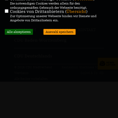
Die notwendigen Cookies werden allein für den
ordnungsgemäßen Gebrauch der Webseite benötigt.
Homepage der CDU Wertheim
Cookies von Drittanbietern (
Übersicht
)
Zur Optimierung unserer Webseite binden wir Dienste und
Angebote von Drittanbietern ein.
IMPRESSUM
DATENSCHUTZ
KONTAKT
Alle akzeptieren
Auswahl speichern
CDU Baden-Württemberg
CDU Deutschlands
© 2026 CDU Stadtverband
Realisation: Sharkness Media
Wertheim
GmbH & Co. KG
Alle Rechte vorbehalten.