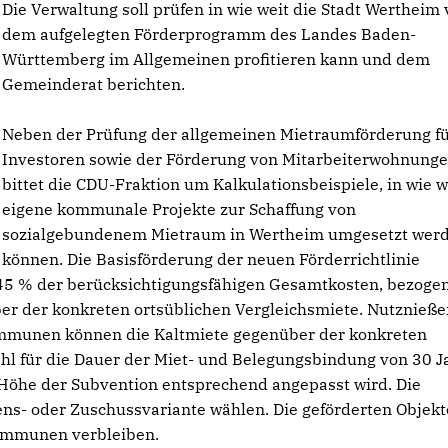
Die Verwaltung soll prüfen in wie weit die Stadt Wertheim
dem aufgelegten Förderprogramm des Landes Baden-
Württemberg im Allgemeinen profitieren kann und dem
Gemeinderat berichten.
Neben der Prüfung der allgemeinen Mietraumförderung f
Investoren sowie der Förderung von Mitarbeiterwohnung
bittet die CDU-Fraktion um Kalkulationsbeispiele, in wie w
eigene kommunale Projekte zur Schaffung von
sozialgebundenem Mietraum in Wertheim umgesetzt wer
können. Die Basisförderung der neuen Förderrichtlinie
5 % der berücksichtigungsfähigen Gesamtkosten, bezogen
r der konkreten ortsüblichen Vergleichsmiete. Nutznieße
mmunen können die Kaltmiete gegenüber der konkreten
ahl für die Dauer der Miet- und Belegungsbindung von 30 
Höhe der Subvention entsprechend angepasst wird. Die
s- oder Zuschussvariante wählen. Die geförderten Objekt
ommunen verbleiben.