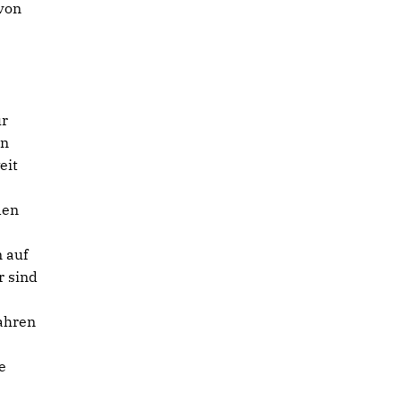
 von
ür
en
eit
den
 auf
r sind
Jahren
e