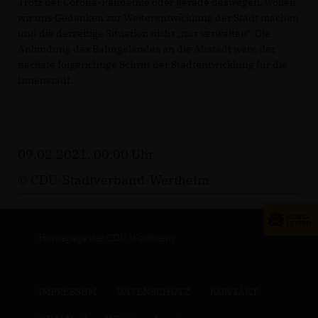
Trotz der Corona-Pandemie oder gerade deswegen, wollen
wir uns Gedanken zur Weiterentwicklung der Stadt machen
und die derzeitige Situation nicht „nur verwalten“. Die
Anbindung des Bahngeländes an die Altstadt wäre der
nächste folgerichtige Schritt der Stadtentwicklung für die
Innenstadt.
09.02.2021, 00:00 Uhr
© CDU-Stadtverband-Wertheim
Homepage der CDU Wertheim
IMPRESSUM
DATENSCHUTZ
KONTAKT