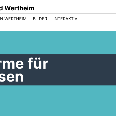
d Wertheim
 IN WERTHEIM
BILDER
INTERAKTIV
me für
sen