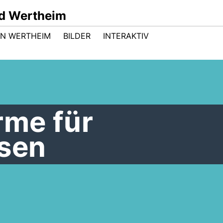
d Wertheim
 IN WERTHEIM
BILDER
INTERAKTIV
me für
sen