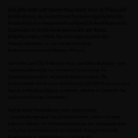
Eine lebendige und intakte Innenstadt muss im Fokus der
Politik stehen, da dadurch das Erscheinungsbild und die
Attraktivität der Gesamtstadt maßgeblich beeinflusst wird.
Zudem ist die Wertheimer Innenstadt mit ihrem
Einzelhandel und ihrer Gastronomie ein wichtiger
Wirtschaftsfaktor, so die stellvertretende
Fraktionsvorsitzende Martina Wenzel.
Aus Sicht der CDU-Fraktion muss das Einzelhandels- und
Innenstadtkonzept zur besseren Vernetzung der
Innenstadtbereiche fortgeschrieben werden. Die
Fördermittel des Bundes in Höhe von 259.500 Euro könnten
den notwendigen Impuls auslösen, gerade in Hinsicht der
laufenden Corona-Pandemie.
Neben einer Entwicklung einer geförderten
Gründerkampagne“ im Altstadtbereich ist der nächste
logische Schritt die Weiterentwicklung des Bahngeländes,
so Fraktionsvorsitzender Axel Wältz. Hier gibt es noch
Restflächen zu erschließen – die dann als