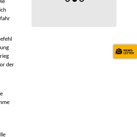
Die
ich
efahr
befehl
rung
rieg
or der
ie
timme
lle