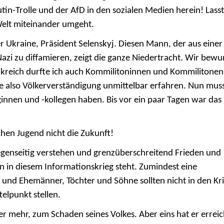
utin-Trolle und der AfD in den sozialen Medien herein!
Lass
 Welt miteinander umgeht.
 Ukraine, Präsident Selenskyj. Diesen Mann, der aus einer
zi zu diffamieren, zeigt die ganze Niedertracht.
Wir bewu
ankreich durfte ich auch Kommilitoninnen und Kommilitonen
e also Völkerverständigung unmittelbar erfahren.
Nun muss
nnen und -kollegen haben. Bis vor ein paar Tagen war das
chen Jugend nicht die Zukunft!
genseitig verstehen und grenzüberschreitend Frieden und
n in diesem Informationskrieg steht. Zumindest eine
und Ehemänner, Töchter und Söhne sollten nicht in den Kr
telpunkt stellen.
mer mehr, zum Schaden seines Volkes. Aber eins hat er erreic