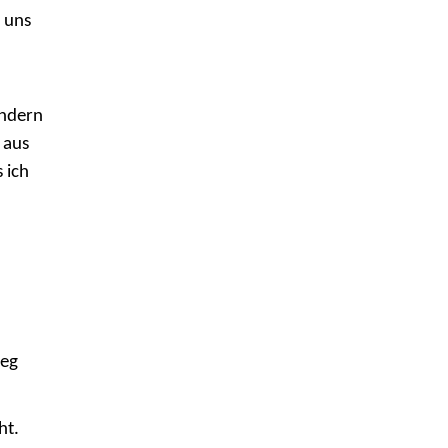
t uns
ndern
 aus
 ich
ieg
ht.