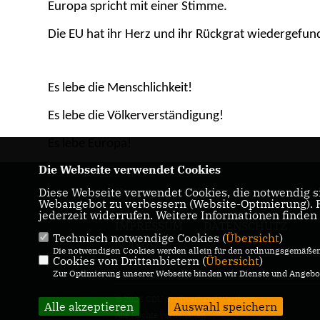
Europa spricht mit einer Stimme.
Die EU hat ihr Herz und ihr Rückgrat wiedergefu
Es lebe die Menschlichkeit!
Es lebe die Völkerverständigung!
Es lebe Europa!
Die Webseite verwendet Cookies
Diese Webseite verwendet Cookies, die notwendig si
Homepage der CDU Wertheim
Webangebot zu verbessern (Website-Optmierung). Fü
jederzeit widerrufen. Weitere Informationen finden
IMPRESSUM
DATENSCHUTZ
Technisch notwendige Cookies (
Übersicht
)
KONTAKT
Die notwendigen Cookies werden allein für den ordnungsgemäßen 
Cookies von Drittanbietern (
Übersicht
)
Zur Optimierung unserer Webseite binden wir Dienste und Angebot
© 2026 CDU Stadtverband Wertheim
Alle akzeptieren
Auswahl speichern
Alle Rechte vorbehalten.