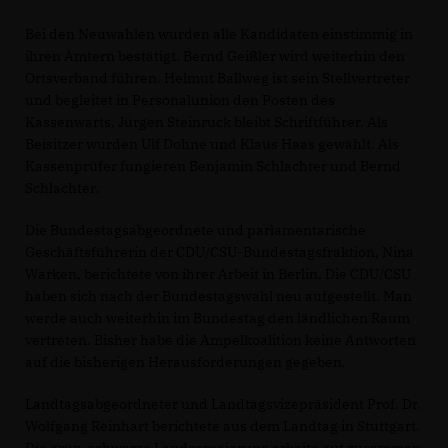
Bei den Neuwahlen wurden alle Kandidaten einstimmig in
ihren Ämtern bestätigt. Bernd Geißler wird weiterhin den
Ortsverband führen. Helmut Ballweg ist sein Stellvertreter
und begleitet in Personalunion den Posten des
Kassenwarts. Jürgen Steinruck bleibt Schriftführer. Als
Beisitzer wurden Ulf Dohne und Klaus Haas gewählt. Als
Kassenprüfer fungieren Benjamin Schlachter und Bernd
Schlachter.
Die Bundestagsabgeordnete und parlamentarische
Geschäftsführerin der CDU/CSU-Bundestagsfraktion, Nina
Warken, berichtete von ihrer Arbeit in Berlin. Die CDU/CSU
haben sich nach der Bundestagswahl neu aufgestellt. Man
werde auch weiterhin im Bundestag den ländlichen Raum
vertreten. Bisher habe die Ampelkoalition keine Antworten
auf die bisherigen Herausforderungen gegeben.
Landtagsabgeordneter und Landtagsvizepräsident Prof. Dr.
Wolfgang Reinhart berichtete aus dem Landtag in Stuttgart.
Die grün-schwarze Landesregierung arbeite gut zusammen