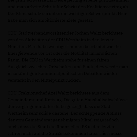
und man arbeite Schritt für Schritt den Koalitionsvertrag ab.
Der Klimaschutz sei dabei ein wichtiger Schwerpunkt. Hier
habe man sich ambitionierte Ziele gesetzt.
CDU-Stadtverbandsvorsitzender Jochen Wältz berichtete
von den Aktivitäten der CDU Wertheim in den letzten
Monaten. Man habe wichtige Themen bearbeitet wie die
Energiewende vor Ort oder die Mobilität im ländlichen
Raum. Die CDU in Wertheim stehe für einen fairen
Ausgleich zwischen Ortschaften und Stadt, dies werde man
in zukünftigen kommunalpolitischen Debatten wieder
verstärkt in den Mittelpunkt rücken.
CDU-Fraktionschef Axel Wältz berichtete aus dem
Gemeinderat und Kreistag. Die guten Haushaltsabschlüsse
der vergangenen Jahre habe gezeigt, dass die Stadt
Wertheim sehr solide dastehe. Der schleppende Abfluss
der vom Gemeinderat genehmigten Mittel zeige jedoch
auch, dass die Stadt die finanziellen PS in den letzten
Jahren nicht auf die Straße bekommen habe. Hier müsse