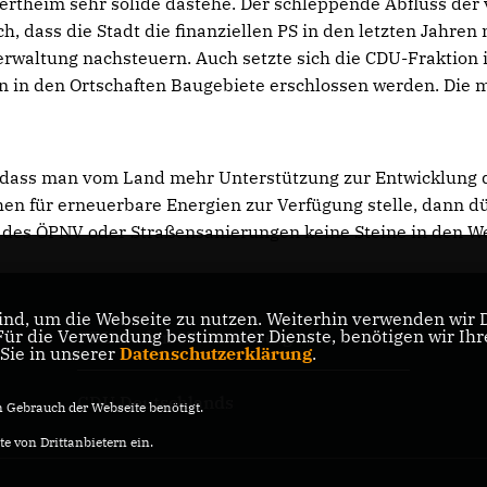
Wertheim sehr solide dastehe. Der schleppende Abfluss der
 dass die Stadt die finanziellen PS in den letzten Jahren 
rwaltung nachsteuern. Auch setzte sich die CDU-Fraktion
n in den Ortschaften Baugebiete erschlossen werden. Die 
 dass man vom Land mehr Unterstützung zur Entwicklung 
n für erneuerbare Energien zur Verfügung stelle, dann dü
des ÖPNV oder Straßensanierungen keine Steine in den W
nd, um die Webseite zu nutzen. Weiterhin verwenden wir Di
r die Verwendung bestimmter Dienste, benötigen wir Ihre 
CDU Baden-Württemberg
 Sie in unserer
Datenschutzerklärung
.
CDU Deutschlands
Gebrauch der Webseite benötigt.
e von Drittanbietern ein.