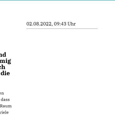
02.08.2022, 09:43 Uhr
rnd
mmig
ch
 die
en
 dass
n Raum
viele