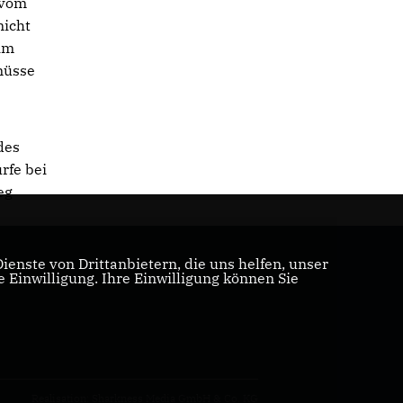
 vom
nicht
 im
müsse
des
rfe bei
eg
enste von Drittanbietern, die uns helfen, unser
Einwilligung. Ihre Einwilligung können Sie
Realisation: Sharkness Media GmbH & Co. KG