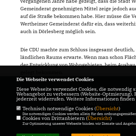
vergangenen Jahre habe gezeigt, dass die Stadt 
Gemeinderat genehmigten Mittel zeige jedoch auch,
auf die Straße bekommen habe. Hier müsse die Ve
Wertheimer Gemeinderat dafür ein, dass weiterhi
auch in Dörlesberg möglich sein.
Die CDU machte zum Schluss insgesamt deutlich,
ländlichen Raums erwarte. Wenn man schon Fläche
der Entwicklung von Wohngebieten, beim Ausbau 
gelegt bekommen.
Die Webseite verwendet Cookies
Diese Webseite verwendet Cookies, die notwendig si
Homepage der CDU Wertheim
Webangebot zu verbessern (Website-Optmierung). Fü
jederzeit widerrufen. Weitere Informationen finden
IMPRESSUM
DATENSCHUTZ
Technisch notwendige Cookies (
Übersicht
)
KONTAKT
Die notwendigen Cookies werden allein für den ordnungsgemäßen 
Cookies von Drittanbietern (
Übersicht
)
Zur Optimierung unserer Webseite binden wir Dienste und Angebot
© 2026 CDU Stadtverband Wertheim