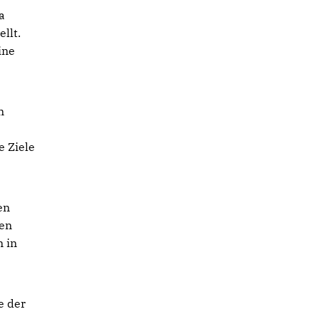
a
llt.
ine
n
n
e Ziele
en
hen
n in
e der