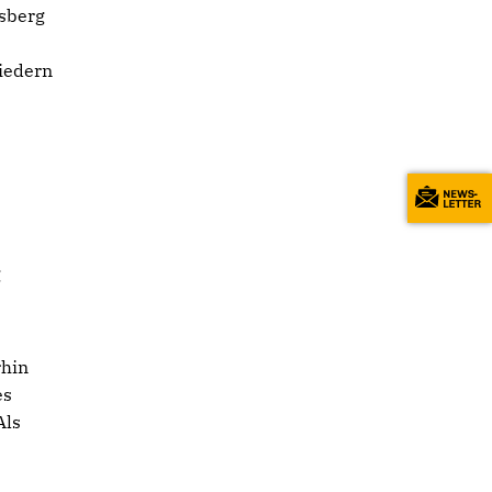
sberg
liedern
g
rhin
es
Als