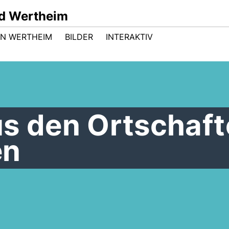
d Wertheim
 IN WERTHEIM
BILDER
INTERAKTIV
us den Ortschaf
en