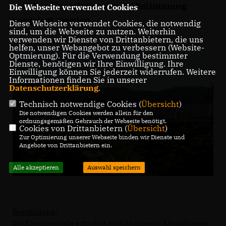
soll dem Gemeinderat zur Abstimmung
Die Webseite verwendet Cookies
vorgelegt werden.
Diese Webseite verwendet Cookies, die notwendig
sind, um die Webseite zu nutzen. Weiterhin
verwenden wir Dienste von Drittanbietern, die uns
helfen, unser Webangebot zu verbessern (Website-
Optmierung). Für die Verwendung bestimmter
Dienste, benötigen wir Ihre Einwilligung. Ihre
Einwilligung können Sie jederzeit widerrufen. Weitere
Informationen finden Sie in unserer
Datenschutzerklärung
.
Technisch notwendige Cookies (
Übersicht
)
Die notwendigen Cookies werden allein für den
ordnungsgemäßen Gebrauch der Webseite benötigt.
Cookies von Drittanbietern (
Übersicht
)
Zur Optimierung unserer Webseite binden wir Dienste und
Angebote von Drittanbietern ein.
Alle akzeptieren
Auswahl speichern
Begründung:
Die Energiewende erfordert auch in unserer Altstadt neue