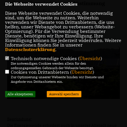
soll dem Gemeinderat zur Abstimmung
Die Webseite verwendet Cookies
vorgelegt werden.
Diese Webseite verwendet Cookies, die notwendig
sind, um die Webseite zu nutzen. Weiterhin
verwenden wir Dienste von Drittanbietern, die uns
helfen, unser Webangebot zu verbessern (Website-
Optmierung). Für die Verwendung bestimmter
Dienste, benötigen wir Ihre Einwilligung. Ihre
Einwilligung können Sie jederzeit widerrufen. Weitere
Informationen finden Sie in unserer
Datenschutzerklärung
.
Technisch notwendige Cookies (
Übersicht
)
Die notwendigen Cookies werden allein für den
ordnungsgemäßen Gebrauch der Webseite benötigt.
Cookies von Drittanbietern (
Übersicht
)
Zur Optimierung unserer Webseite binden wir Dienste und
Angebote von Drittanbietern ein.
Alle akzeptieren
Auswahl speichern
Begründung:
Die Energiewende erfordert auch in unserer Altstadt neue