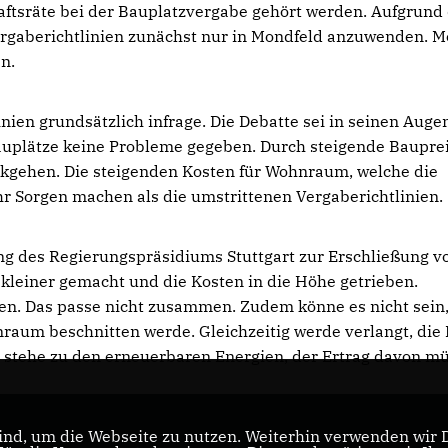
haftsräte bei der Bauplatzvergabe gehört werden. Aufgrund
rgaberichtlinien zunächst nur in Mondfeld anzuwenden. M
n.
inien grundsätzlich infrage. Die Debatte sei in seinen Auge
 Bauplätze keine Probleme gegeben. Durch steigende Baupre
ckgehen. Die steigenden Kosten für Wohnraum, welche die
r Sorgen machen als die umstrittenen Vergaberichtlinien.
ung des Regierungspräsidiums Stuttgart zur Erschließung v
leiner gemacht und die Kosten in die Höhe getrieben.
ien. Das passe nicht zusammen. Zudem könne es nicht sein
raum beschnitten werde. Gleichzeitig werde verlangt, die 
n stehe zu den erneuerbaren Energien, der Ertrag davon m
nd, um die Webseite zu nutzen. Weiterhin verwenden wir Di