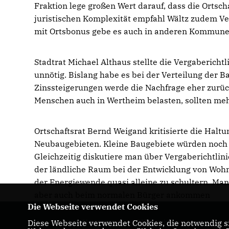
Fraktion lege großen Wert darauf, dass die Ortsc
juristischen Komplexität empfahl Wältz zudem Ve
mit Ortsbonus gebe es auch in anderen Kommune
Stadtrat Michael Althaus stellte die Vergaberichtl
unnötig. Bislang habe es bei der Verteilung der
Zinssteigerungen werde die Nachfrage eher zurü
Menschen auch in Wertheim belasten, sollten meh
Ortschaftsrat Bernd Weigand kritisierte die Halt
Neubaugebieten. Kleine Baugebiete würden noch k
Gleichzeitig diskutiere man über Vergaberichtlin
der ländliche Raum bei der Entwicklung von Wohn
der Energiewende quasi alleine zu schultern. Ma
aber auch beim normalen Bürger ankommen
Die Webseite verwendet Cookies
Diese Webseite verwendet Cookies, die notwendig si
Homepage der CDU Wertheim