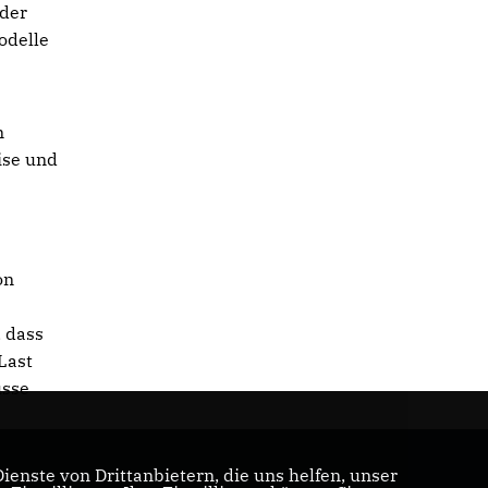
 der
odelle
n
ise und
on
, dass
Last
üsse
enste von Drittanbietern, die uns helfen, unser