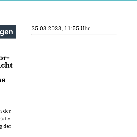
25.03.2023, 11:55 Uhr
ogen
or-
icht
ss
n der
gutes
g der