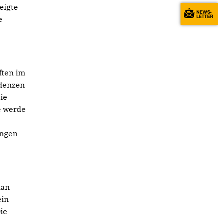
eigte
e
ften im
ndenzen
ie
e werde
ungen
man
ein
ie