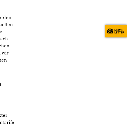
werden
iellen
te
nach
lehen
 wir
hen
s
kter
mtarife