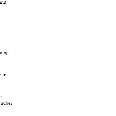
ung
hnung
zur
e
enüber