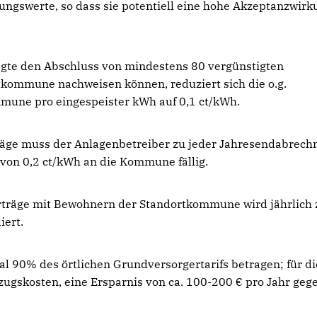
ngswerte, so dass sie potentiell eine hohe Akzeptanzwirk
agte den Abschluss von mindestens 80 vergünstigten
tkommune nachweisen können, reduziert sich die o.g.
mune pro eingespeister kWh auf 0,1 ct/kWh.
räge muss der Anlagenbetreiber zu jeder Jahresendabrec
g von 0,2 ct/kWh an die Kommune fällig.
erträge mit Bewohnern der Standortkommune wird jährlich 
iert.
l 90% des örtlichen Grundversorgertarifs betragen; für di
ugskosten, eine Ersparnis von ca. 100-200 € pro Jahr geg