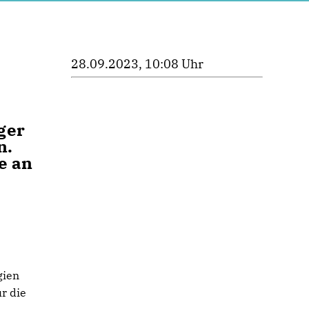
28.09.2023, 10:08 Uhr
ger
n.
e an
gien
r die