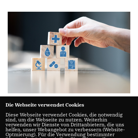
Die Webseite verwendet Cookies
Diese Webseite verwendet Cookies, die notwendig
Liebe Kolleginnen und Kollegen,
sind, um die Webseite zu nutzen. Weiterhin
verwenden wir Dienste von Drittanbietern, die uns
das Wertheimer Krankenhaus ist ein wichtiger
helfen, unser Webangebot zu verbessern (Website-
Optmierung). Für die Verwendung bestimmter
Standortfaktor für die Stadt: Wir als CDU-Fraktion im