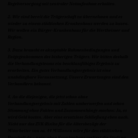
Regelversorgung mit zentraler Notaufnahme erhalten.
2. Wir sind bereit die Trägerschaft zu übernehmen und es
wieder zu einem städtischen Krankenhaus werden zu lassen.
Wir wollen ein Bürger-Krankenhaus für die Wertheimer und
Region.
3. Dazu braucht es akzeptable Rahmenbedingungen und
Entgegenkommen des bisherigen Trägers. Wir bitten deshalb
die Verhandlungsteams ein beschlussfähiges Ergebnis zu
erarbeiten. Ein gutes Verhandlungsergebnis ist eine
unabdingbare Voraussetzung. Unsere Erwartungen sind den
Verhandlern bekannt.
4. An die diejenigen, die jetzt schon ohne
Verhandlungsergebnis mit Zahlen umherwerfen und schon
Stimmung ohne Fakten und Zusammenhänge machen: Ja, es
wird Geld kosten. Aber eine ersatzlose Schließung eben auch.
Nicht nur das ZVK-Risiko für die Altersbezüge der
Mitarbeiter von ca. 44 Millionen wäre für den städtischen
Haushalt da – nein: ohne Krankenhaus verliert die Stadt an