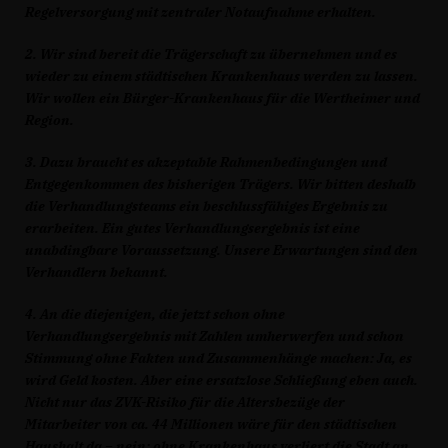
Regelversorgung mit zentraler Notaufnahme erhalten.
2. Wir sind bereit die Trägerschaft zu übernehmen und es
wieder zu einem städtischen Krankenhaus werden zu lassen.
Wir wollen ein Bürger-Krankenhaus für die Wertheimer und
Region.
3. Dazu braucht es akzeptable Rahmenbedingungen und
Entgegenkommen des bisherigen Trägers. Wir bitten deshalb
die Verhandlungsteams ein beschlussfähiges Ergebnis zu
erarbeiten. Ein gutes Verhandlungsergebnis ist eine
unabdingbare Voraussetzung. Unsere Erwartungen sind den
Verhandlern bekannt.
4. An die diejenigen, die jetzt schon ohne
Verhandlungsergebnis mit Zahlen umherwerfen und schon
Stimmung ohne Fakten und Zusammenhänge machen: Ja, es
wird Geld kosten. Aber eine ersatzlose Schließung eben auch.
Nicht nur das ZVK-Risiko für die Altersbezüge der
Mitarbeiter von ca. 44 Millionen wäre für den städtischen
Haushalt da – nein: ohne Krankenhaus verliert die Stadt an