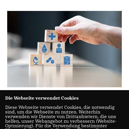
Die Webseite verwendet Cookies
Diese Webseite verwendet Cookies, die notwendig
Liebe Kolleginnen und Kollegen,
sind, um die Webseite zu nutzen. Weiterhin
verwenden wir Dienste von Drittanbietern, die uns
das Wertheimer Krankenhaus ist ein wichtiger
helfen, unser Webangebot zu verbessern (Website-
Optmierung). Für die Verwendung bestimmter
Standortfaktor für die Stadt: Wir als CDU-Fraktion im