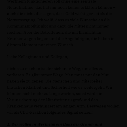
Wertheim funktionieren soll ohne eine zentrale
Notaufnahme, das hat mir noch keiner erklären können –
auch die nicht, die sagen, dass Geld wichtiger sei als die
Notversorgung. Ich weiß, dass es viele Wünsche an die
Kommunalpolitik gibt und dazu die Mittel nicht immer
reichen. Aber die Betroffenen, die mit Blaulicht im
Krankenwagen liegen und die Angehörigen, die haben in
diesem Moment nur einen Wunsch.
Liebe Kolleginnen und Kollegen,
nichts zu machen ist der sicherste Weg, um alles zu
verlieren. Es gibt immer Wege. Man muss nur den Mut
haben sie zu gehen. Die Menschen und Mitarbeiter
brauchen Klarheit und Sicherheit wie es weitergeht. Wir
können nicht mehr zu lange warten, sonst wird die
Verunsicherung der Mitarbeiter zu groß und das
Krankenhaus verhungert am langen Arm. Deswegen wollen
wir als CDU-Fraktion folgendes Signal setzen:
1. Wir wollen in Wertheim ein Haus der Grund- und