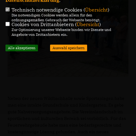
Datenschutzerklärung
.
Technisch notwendige Cookies (
Übersicht
)
Die notwendigen Cookies werden allein für den
ordnungsgemäßen Gebrauch der Webseite benötigt.
Cookies von Drittanbietern (
Übersicht
)
Zur Optimierung unserer Webseite binden wir Dienste und
Angebote von Drittanbietern ein.
Alle akzeptieren
Auswahl speichern
Neben der neuen Wildbachhalle sowie Sportanlagen habe
man eine intakte Grundschule und Kindergarten. Es gebe
gute Nahversorgungsangebote. Die Vereinslandschaft im
sportlichen und kulturellen Bereich sei vorbildlich. Für das
Feuerwehrgebäude habe man eine bedarfsgerechte und
kostengünstige Lösung gefunden. Auch ein neues