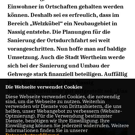
Einwohner in Ortschaften gehalten werden
können. Deshalb sei es erfreulich, dass im
Bereich „Welzkübel“ ein Neubaugebiet in
Nassig entstehe. Die Planungen für die
Sanierung der Ortsdurchfahrt sei weit
vorangeschritten. Nun hoffe man auf baldige
Umsetzung. Auch die Stadt Wertheim werde
sich bei der Sanierung und Umbau der
Gehwege stark finanziell beteiligen. Auffällig
beim Rundgang war, dass Nassig
Die Webseite verwendet Cookies
infrastrukturell sehr gut aufgestellt sei. „Uns
Diese Webseite verwendet Cookies, die notwendig
geht es in Nassig gut“, so Ortsvorsteher
sind, um die Webseite zu nutzen. Weiterhin
verwenden wir Dienste von Drittanbietern, die uns
Volker Mohr.
helfen, unser Webangebot zu verbessern (Website-
Optmierung). Für die Verwendung bestimmter
Dienste, benötigen wir Ihre Einwilligung. Ihre
Einwilligung können Sie jederzeit widerrufen. Weitere
Informationen finden Sie in unserer