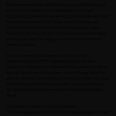
Fraktionsvorsitzender Axel Wältz sagte, dass Nassig stark
auf den CDU-Listen für die Gemeinderatswahl und
Kreistagswahl vertreten sei. Besonders bedankte sich Wältz
bei den Kandidaten Judith Haag, Klaus Sadowski und
Volker Mohr für deren Einsatz und Engagement. Umso
besser das Ergebnis für die CDU-Listen umso größer seien
die Chancen, dass Nassig in Gemeinderat und Kreistag
vertreten werde.
Von den anwesenden Bürgern wurde nach einer
Verbesserung der ÖPNV-Angebote gefragt. Ein gutes
Angebot an öffentlichen Verkehrsmitteln müsse es auch es
auch im ländlichen Raum geben. Jochen Müssig legte dar,
dass bei bestätigtem Bedarf ein Ausbau der Linien bzw. eine
Verbesserung der Vertaktung möglich sein muss. Gerade
das Ruftaxi sei ein geeignetes Modell für den ländlichen
Raum.
Des Weiteren wurde nach dem Stand des
Fahrradwegkonzeptes der Stadt Wertheim gefragt. Es seien