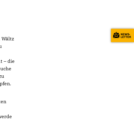
 Wältz
u
t – die
auche
zu
pfen.
ten
werde