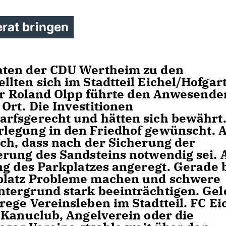
rat bringen
aten der CDU Wertheim zu den
lten sich im Stadtteil Eichel/Hofgar
der Roland Olpp führte den Anwesende
rt. Die Investitionen
rfsgerecht und hätten sich bewährt
rlegung in den Friedhof gewünscht. 
ch, dass nach der Sicherung der
erung des Sandsteins notwendig sei.
ng des Parkplatzes angeregt. Gerade 
platz Probleme machen und schwere
tergrund stark beeinträchtigen. Gel
ege Vereinsleben im Stadtteil. FC Eic
 Kanuclub, Angelverein oder die