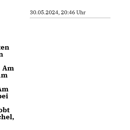
30.05.2024, 20:46 Uhr
ten
n
. Am
Am
 Am
bei
obt
hel,