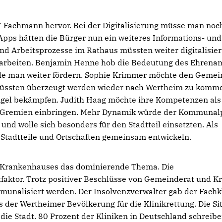
-Fachmann hervor. Bei der Digitalisierung müsse man noc
Apps hätten die Bürger nun ein weiteres Informations- und
d Arbeitsprozesse im Rathaus müssten weiter digitalisier
u arbeiten. Benjamin Henne hob die Bedeutung des Ehrena
wolle man weiter fördern. Sophie Krimmer möchte den Gemei
müssten überzeugt werden wieder nach Wertheim zu komm
angel bekämpfen. Judith Haag möchte ihre Kompetenzen als
ie Gremien einbringen. Mehr Dynamik würde der Kommunalp
und wolle sich besonders für den Stadtteil einsetzten. Als
e Stadtteile und Ortschaften gemeinsam entwickeln.
s Krankenhauses das dominierende Thema. Die
faktor. Trotz positiver Beschlüsse von Gemeinderat und Kr
unalisiert werden. Der Insolvenzverwalter gab der Fachk
 der Wertheimer Bevölkerung für die Klinikrettung. Die Si
die Stadt. 80 Prozent der Kliniken in Deutschland schreibe