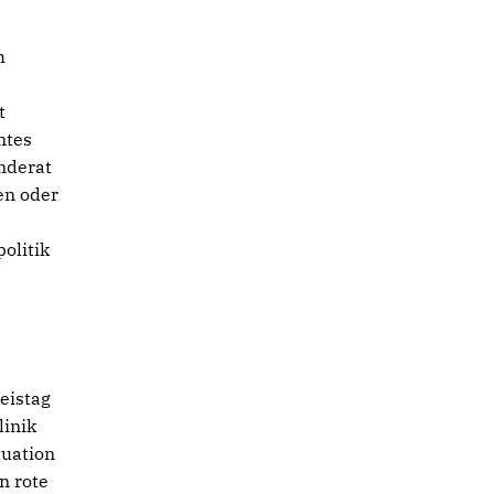
h
t
mtes
nderat
en oder
olitik
eistag
linik
tuation
n rote