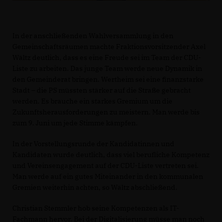
In der anschließenden Wahlversammlung in den
Gemeinschaftsräumen machte Fraktionsvorsitzender Axel
Wältz deutlich, dass es eine Freude sei im Team der CDU-
Liste zu arbeiten. Das junge Team werde neue Dynamik in
den Gemeinderat bringen. Wertheim sei eine finanzstarke
Stadt – die PS müssten stärker auf die Straße gebracht
werden. Es brauche ein starkes Gremium um die
Zukunftsherausforderungen zu meistern. Man werde bis
zum 9. Juni um jede Stimme kämpfen.
In der Vorstellungsrunde der Kandidatinnen und
Kandidaten wurde deutlich, dass viel berufliche Kompetenz
und Vereinsengagement auf der CDU-Liste vertreten sei.
Man werde auf ein gutes Miteinander in den kommunalen
Gremien weiterhin achten, so Wältz abschließend.
Christian Stemmler hob seine Kompetenzen als IT-
Fachmann hervor. Bei der Digitalisierung müsse man noch