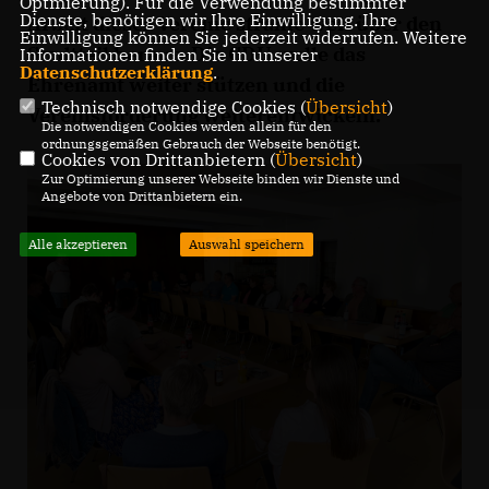
Optmierung). Für die Verwendung bestimmter
Dienste, benötigen wir Ihre Einwilligung. Ihre
Arbeit dieser Vereine strahle weit über den
Einwilligung können Sie jederzeit widerrufen. Weitere
Stadtteil heraus. Die CDU wolle das
Informationen finden Sie in unserer
Datenschutzerklärung
.
Ehrenamt weiter stützen und die
Technisch notwendige Cookies (
Übersicht
)
Vereinsförderung weiterentwickeln.
Die notwendigen Cookies werden allein für den
ordnungsgemäßen Gebrauch der Webseite benötigt.
Cookies von Drittanbietern (
Übersicht
)
Zur Optimierung unserer Webseite binden wir Dienste und
Angebote von Drittanbietern ein.
Alle akzeptieren
Auswahl speichern