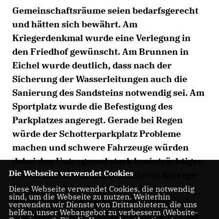
Gemeinschaftsräume seien bedarfsgerecht
und hätten sich bewährt. Am
Kriegerdenkmal wurde eine Verlegung in
den Friedhof gewünscht. Am Brunnen in
Eichel wurde deutlich, dass nach der
Sicherung der Wasserleitungen auch die
Sanierung des Sandsteins notwendig sei. Am
Sportplatz wurde die Befestigung des
Parkplatzes angeregt. Gerade bei Regen
würde der Schotterparkplatz Probleme
machen und schwere Fahrzeuge würden
dabei den Untergrund stark beeinträchtigen.
Die Webseite verwendet Cookies
Gelobt wurde von den Kandidaten das rege
Vereinsleben im Stadtteil. FC Eichel,
Diese Webseite verwendet Cookies, die notwendig
sind, um die Webseite zu nutzen. Weiterhin
Tennisclub, Rudergesellschaft, Kanuclub,
verwenden wir Dienste von Drittanbietern, die uns
helfen, unser Webangebot zu verbessern (Website-
Angelverein oder die Oktavenspringer – die