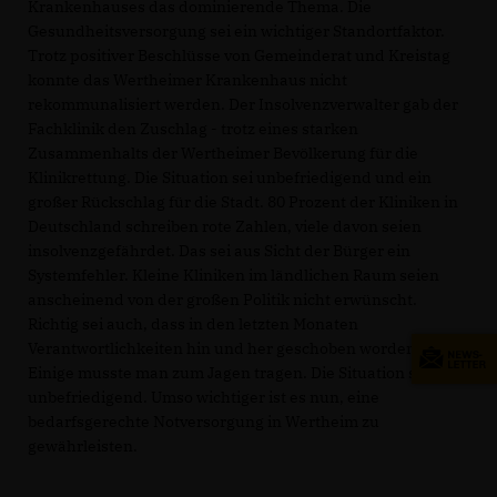
Krankenhauses das dominierende Thema. Die
Gesundheitsversorgung sei ein wichtiger Standortfaktor.
Trotz positiver Beschlüsse von Gemeinderat und Kreistag
konnte das Wertheimer Krankenhaus nicht
rekommunalisiert werden. Der Insolvenzverwalter gab der
Fachklinik den Zuschlag - trotz eines starken
Zusammenhalts der Wertheimer Bevölkerung für die
Klinikrettung. Die Situation sei unbefriedigend und ein
großer Rückschlag für die Stadt. 80 Prozent der Kliniken in
Deutschland schreiben rote Zahlen, viele davon seien
insolvenzgefährdet. Das sei aus Sicht der Bürger ein
Systemfehler. Kleine Kliniken im ländlichen Raum seien
anscheinend von der großen Politik nicht erwünscht.
Richtig sei auch, dass in den letzten Monaten
Verantwortlichkeiten hin und her geschoben worden seien.
Einige musste man zum Jagen tragen. Die Situation sei
unbefriedigend. Umso wichtiger ist es nun, eine
bedarfsgerechte Notversorgung in Wertheim zu
gewährleisten.