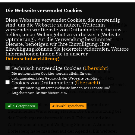
Die Webseite verwendet Cookies
Rückblick
Diese Webseite verwendet Cookies, die notwendig
sind, um die Webseite zu nutzen. Weiterhin
Vorsitzender Bernd Geißler ging in seinem Rückblick auf die
verwenden wir Dienste von Drittanbietern, die uns
Aktivitäten des vergangenen Jahres ein. Scharf kritisierte er
helfen, unser Webangebot zu verbessern (Website-
das Verhalten als auch die verbalen Entgleisungen einiger
Optmierung). Für die Verwendung bestimmter
Dienste, benötigen wir Ihre Einwilligung. Ihre
Parteimitglieder im Stadtverband. „So geht man nicht
Einwilligung können Sie jederzeit widerrufen. Weitere
miteinander um“, betonte er.
Informationen finden Sie in unserer
Datenschutzerklärung
.
Man stehe stehen hinter dem
Technisch notwendige Cookies (
Übersicht
)
Oberbürgermeisterkandidaten Wolfgang Stein, dem
Die notwendigen Cookies werden allein für den
Stadtverbandsvorsitzenden Michael Bannwarth, dem
ordnungsgemäßen Gebrauch der Webseite benötigt.
Cookies von Drittanbietern (
Übersicht
)
Fraktionsvorsitzenden Udo Schlachter und man werde sich
Zur Optimierung unserer Webseite binden wir Dienste und
jederzeit gegenseitig unterstützen, versicherte Geißler.
Angebote von Drittanbietern ein.
Ins neue Jahr will man am 2. Januar wieder mit der
Alle akzeptieren
Auswahl speichern
traditionellen Wanderung starten. Die Unterstützung bei
der Oberbürgermeisterwahl am 3. Februar und eine
Wahlveranstaltung mit Wolfgang Stein am 7. Januar in
Dörlesberg habe man fest auf der Agenda. Ein weiterer