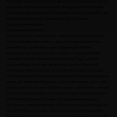
Flüchtlinge (Bamf) sowie die Schaffung einer Polizeiwache vor Ort.
Außerdem Rücksichtnahme bei der Belegung. Die Realität sehe
anders aus: eine Belegung mit »weit über 1000 Flüchtlingen«, die
die Einrichtung zu einer »Verwahranstalt« statt einer
Erstaufnahme machten.
Kompetenzstreitigkeiten
Statt zu handeln, würden Innen- und Integrationsministerium
über Zuständigkeiten streiten: »Das unwürdige Gezerre über
Beschaffung und Bezahlung eines dringend benötigten
Röntgengerätes spricht für sich«, heißt es. Im gleichen Maße
verhielten sich die Verantwortlichem bei der Frage, ob eine
Außenstelle des Bamf auf dem Reinhardshof eröffnet wird.
Stattdessen diskutiere man, ob man die Flüchtlinge mit Bussen
nach Heidelberg zur Registrierung fahren soll. Die Landesregierung
winde sich hinter Wortfindungen, ob es sich um eine »Lea« - mit
Polizei - oder nur um eine »EA des Landes« - ohne Polizei - handle.
Die CDU-Fraktion fordert ein Machtwort von Ministerpräsident
Winfried Kretschmann. Zusagen der Landesregierung seien
einzuhalten, den Belangen von Flüchtlingen und Bevölkerung vor
Ort sei Rechnung zu tragen. Denn ohne hohes ehrenamtliches
Engagement sei die Einrichtung der Flüchtlingsunterkunft gar nicht