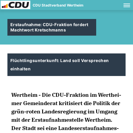
CDU Stadtverband Wertheim
Erstaufnahme: CDU-Fraktion fordert
Machtwort Kretschmanns
Flüchtlingsunterkunft: Land soll Versprechen
einhalten
Wertheim
- Die CDU-Frak­ti­on im Wert­hei­
mer Ge­mein­de­rat kri­ti­siert die Po­li­tik der
grün-ro­ten Lan­des­re­gie­rung im Um­gang
mit der Erst­auf­nah­me­s­tel­le Wert­heim.
Der Stadt sei ei­ne Lan­de­serst­auf­nah­me­s­