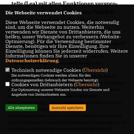
tel­le (Lea) mit al­len Funk­tio­nen ver­spro­
chen wor­den, nun ge­be es ei­ne Ein­rich­
Die Webseite verwendet Cookies
tung un­ter an­de­rem oh­ne Po­li­zei.
Diese Webseite verwendet Cookies, die notwendig
sind, um die Webseite zu nutzen. Weiterhin
verwenden wir Dienste von Drittanbietern, die uns
helfen, unser Webangebot zu verbessern (Website-
Die Flüchtlinge hätten mit ihren Protesten am vergangenen
Optmierung). Für die Verwendung bestimmter
Wochenende deutlich gemacht, dass sich seit Mitte September für
Dienste, benötigen wir Ihre Einwilligung. Ihre
Einwilligung können Sie jederzeit widerrufen. Weitere
sie nichts verändert habe. Bei Gesprächen der Flüchtlinge mit der
Informationen finden Sie in unserer
Stadtverwaltung habe sich herauskristallisiert, dass die
Datenschutzerklärung
.
vorgetragenen Anliegen und Mängel eindeutig in der
Technisch notwendige Cookies (
Übersicht
)
Verantwortung des Landes liegen.
Die notwendigen Cookies werden allein für den
CDU-Sprecher Hans Spachmann schreibt, man könne diesen
ordnungsgemäßen Gebrauch der Webseite benötigt.
Unmut nachvollziehen, wenn man betrachte, »was in den letzten
Cookies von Drittanbietern (
Übersicht
)
Zur Optimierung unserer Webseite binden wir Dienste und
zwei Monaten passiert oder nicht passiert ist«. Versprechen der
Angebote von Drittanbietern ein.
Vertreter der grün-roten Landesregierung bei einer
Gemeinderatssitzung in der Aula Alte Steige im September seien
Alle akzeptieren
Auswahl speichern
bis heute immer noch nicht umgesetzt.
Versprochen worden sei eine Lea mit Gesundheitsuntersuchung
vor Ort und Registrierung und Bearbeitung der Asylanträge vor Ort
durch eine Außenstelle des Bundesamts für Migration und