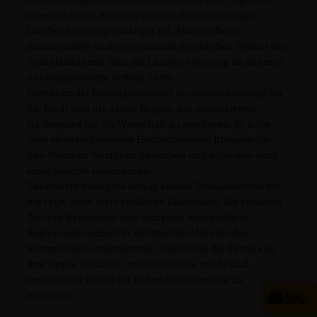
seien und man deutlich von den Entscheidungen
Landesregierung abhängig sei. Abschließend
thematisierte auch er nochmals den herben Verlust der
Polizeiakademie, den die Landesregierung im Rahmen
der Polizeireform verfügt hatte.
Wertheim als Bildungsstandort sei eminent wichtig für
die Stadt und die ganze Region, um qualifizierten
Nachwuchs für die Wirtschaft zu gewinnen. So habe
man an verschiedenen Hochschuleinrichtungen für
den Standort Wertheim geworben und sehe nun auch
erste positive Resonanzen.
Bannwarth bedankte sich in seinen Schlussworten für
die rege, doch stets sachliche Diskussion. Als erklärtes
Ziel sah Bannwarth den dringend notwendigen
Regierungswechsel in Stuttgart im März bei der
kommenden Landtagswahl. Hier wolle die Partei alle
ihre Kräfte bündeln, um wieder eine solide und
verlässliche Politik für Baden Württemberg zu
erreichen.