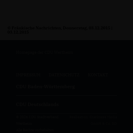
© Fränkische Nachrichten, Donnerstag, 03.12.2015 |
03.12.2015
Homepage der CDU Wertheim
IMPRESSUM
DATENSCHUTZ
KONTAKT
CDU Baden-Württemberg
CDU Deutschlands
© 2026 CDU Stadtverband
Realisation: Sharkness Media
Wertheim
GmbH & Co. KG
Alle Rechte vorbehalten.