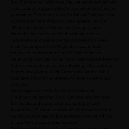
der Einrichtung des Landes. Die Landesregierung habe
dabei erneut in großem Maß Versprechen und Zusagen
gebrochen. Hier fehle offensichtlich ein Machtwort von
Ministerpräsident Winfried Kretschmann, der die
"Politik des Gehörtwerdens" als Maxime seines
Handelns bei der letzten Wahl propagiert hatte.
Versprochene Zusagen der Landesregierung seien
nach Meinung der CDU-Mitglieder einzuhalten.
Im Anschluss berichtete der CDU-Schatzmeister
Helmut Ballweg über solide, finanzielle Verhältnisse der
Partei, was auch ihm auch die Kassenprüfer in ihrem
Bericht bestätigten. Nach kurzer Aussprache zu den
Regularien wurde der gesamte Vorstand einstimmig
entlastet.
Oberbürgermeister Stefan Mikulicz wie auch
Fraktionsvorsitzender Udo Schlachter überbrachten
ihre Grüße und dankten für die stets gute und
kooperative Zusammenarbeit mit dem Stadtverband.
Auf die Flüchtlingspolitik eingehend, wies der OB mit
klaren Worten darauf hin, dass die
Einflussmöglichkeiten der Kommune sehr begrenzt