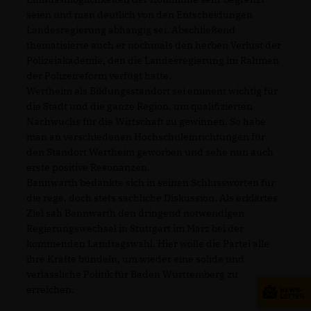
seien und man deutlich von den Entscheidungen
Landesregierung abhängig sei. Abschließend
thematisierte auch er nochmals den herben Verlust der
Polizeiakademie, den die Landesregierung im Rahmen
der Polizeireform verfügt hatte.
Wertheim als Bildungsstandort sei eminent wichtig für
die Stadt und die ganze Region, um qualifizierten
Nachwuchs für die Wirtschaft zu gewinnen. So habe
man an verschiedenen Hochschuleinrichtungen für
den Standort Wertheim geworben und sehe nun auch
erste positive Resonanzen.
Bannwarth bedankte sich in seinen Schlussworten für
die rege, doch stets sachliche Diskussion. Als erklärtes
Ziel sah Bannwarth den dringend notwendigen
Regierungswechsel in Stuttgart im März bei der
kommenden Landtagswahl. Hier wolle die Partei alle
ihre Kräfte bündeln, um wieder eine solide und
verlässliche Politik für Baden Württemberg zu
erreichen.