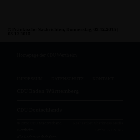
© Fränkische Nachrichten, Donnerstag, 03.12.2015 |
03.12.2015
Homepage der CDU Wertheim
IMPRESSUM
DATENSCHUTZ
KONTAKT
CDU Baden-Württemberg
CDU Deutschlands
© 2026 CDU Stadtverband
Realisation: Sharkness Media
Wertheim
GmbH & Co. KG
Alle Rechte vorbehalten.