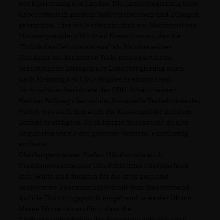
der Einrichtung des Landes. Die Landesregierung habe
dabei erneut in großem Maß Versprechen und Zusagen
gebrochen. Hier fehle offensichtlich ein Machtwort von
Ministerpräsident Winfried Kretschmann, der die
"Politik des Gehörtwerdens" als Maxime seines
Handelns bei der letzten Wahl propagiert hatte.
Versprochene Zusagen der Landesregierung seien
nach Meinung der CDU-Mitglieder einzuhalten.
Im Anschluss berichtete der CDU-Schatzmeister
Helmut Ballweg über solide, finanzielle Verhältnisse der
Partei, was auch ihm auch die Kassenprüfer in ihrem
Bericht bestätigten. Nach kurzer Aussprache zu den
Regularien wurde der gesamte Vorstand einstimmig
entlastet.
Oberbürgermeister Stefan Mikulicz wie auch
Fraktionsvorsitzender Udo Schlachter überbrachten
ihre Grüße und dankten für die stets gute und
kooperative Zusammenarbeit mit dem Stadtverband.
Auf die Flüchtlingspolitik eingehend, wies der OB mit
klaren Worten darauf hin, dass die
Einflussmöglichkeiten der Kommune sehr begrenzt